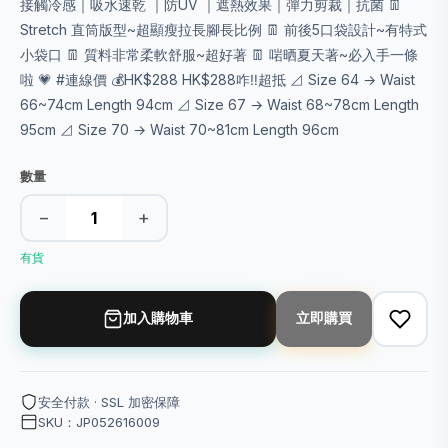
接觸冷感｜吸水速乾 ｜防UV ｜遮熱效果｜彈力剪裁｜抗菌 👖
Stretch 直筒版型~超顯瘦拉長腳長比例 👖 前後5口袋設計~有特式
小袋口 👖 質料非常柔軟舒服~超好著 👖 啱晒夏天著~必入手一條
啦 💗 #連線價 💰HK$288 HK$288咋‼️超抵 ⊿ Size 64 → Waist
66~74cm Length 94cm ⊿ Size 67 → Waist 68~78cm Length
95cm ⊿ Size 70 → Waist 70~81cm Length 96cm
數量
−
+
有貨
加入購物車
立即購買
安全付款 · SSL 加密保障
SKU：JP052616009