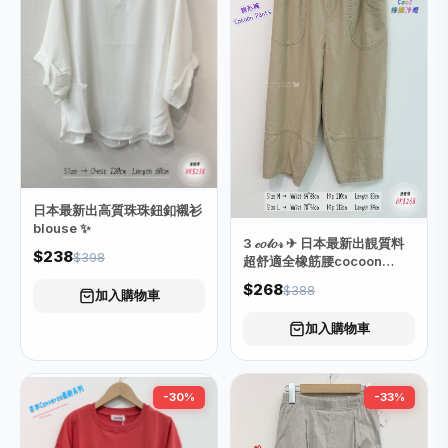
日本最新出高質珠珠鈕釦襯衫
blouse ✨
3 𝒸𝑜𝓁𝑜𝓇 ✈ 日本最新出靚質料
$238
$398
超舒適全橡筋腰cocoon
pants 錐形褲👖
$268
$388
加入購物車
加入購物車
-30%
-33%