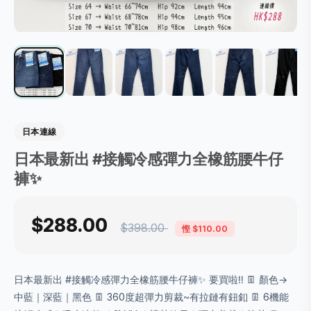
日本連線
日本最新出 #接觸冷感彈力全橡筋腰牛仔
褲✨
$288.00
$398.00
慳 $110.00
日本最新出 #接觸冷感彈力全橡筋腰牛仔褲✨ 要買啦‼️ 👖 顏色→
中藍｜深藍｜黑色 👖 360度超彈力剪裁~有拉鏈有鈕釦 👖 6機能