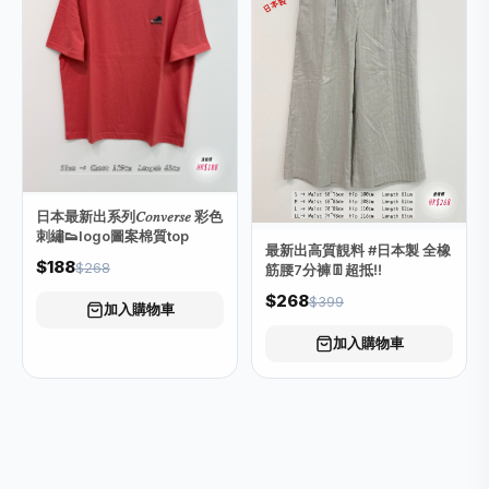
日本最新出系列𝐶𝑜𝑛𝑣𝑒𝑟𝑠𝑒 彩色
刺繡👟logo圖案棉質top
最新出高質靚料 #日本製 全橡
$188
$268
筋腰7分褲👖超抵‼️
$268
$399
加入購物車
加入購物車