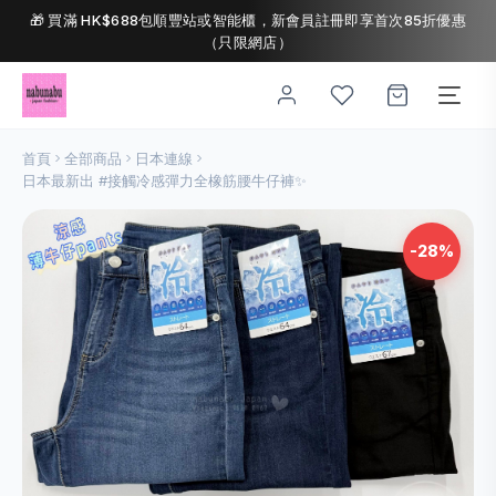
🎁 買滿 HK$688包順豐站或智能櫃，新會員註冊即享首次85折優惠
（只限網店）
首頁
全部商品
日本連線
日本最新出 #接觸冷感彈力全橡筋腰牛仔褲✨
-28%