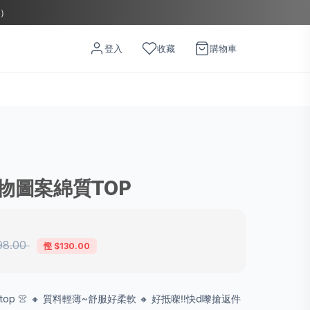
店）
登入
收藏
購物車
物圖案綿質TOP
98.00
慳 $130.00
op 👚 🔸 質料輕薄~舒服好柔軟 🔸 好抵㗎‼️快d嚟搶返件