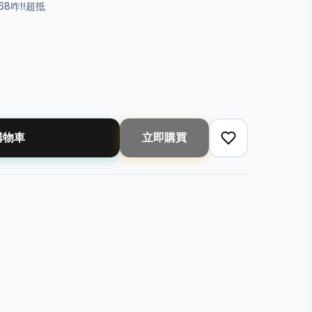
168咋‼️超抵
購物車
立即購買