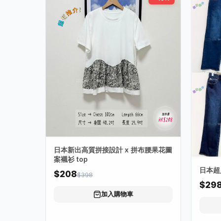
日本新出高質拼接設計 x 拼布腰果花圖
案襯衫 top
日本超
$208
$398
$29
加入購物車