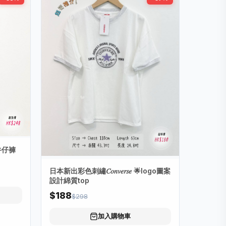
牛仔褲
日本新出彩色刺繡𝐶𝑜𝑛𝑣𝑒𝑟𝑠𝑒 🌟logo圖案
設計綿質top
$188
$298
加入購物車