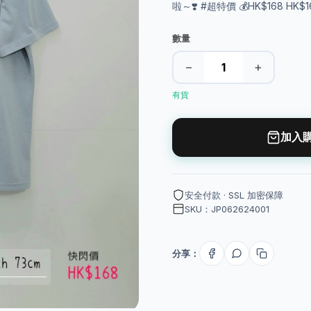
啦～❣️ #超特價 💰HK$168 HK$
數量
−
+
有貨
加入
安全付款 · SSL 加密保障
SKU：JP062624001
分享：