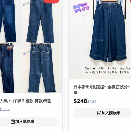
日本新出明線設計 全橡筋腰分
👖
人氣 牛仔褲👖裙款 褲款精選
$248
$398
8
$468
加入購物車
加入購物車