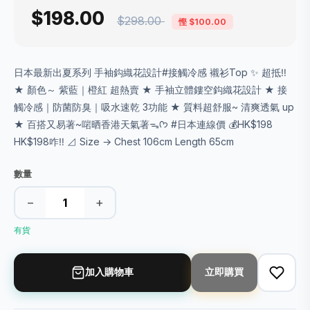
$198.00
$298.00
慳 $100.00
日本最新出夏系列 手袖鈎織花設計#接觸冷感 襯衫Top ✨ 超抵‼️
★ 顏色～ 紫藍｜橙紅 超熱賣 ★ 手袖立體鏤空鈎織花設計 ★ 接
觸冷感｜防菌防臭｜吸水速乾 3功能 ★ 質料超舒服~ 清爽透氣 up
★ 百搭又易著~啱晒香港天氣著ᯓᡣ𐭩 #日本連線價 💰HK$198
HK$198咋‼️ ⊿ Size → Chest 106cm Length 65cm
數量
−
+
有貨
加入購物車
立即購買