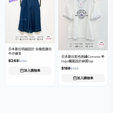
日本新出明線設計 全橡筋腰分
牛仔褲👖
日本新出彩色刺繡𝐶𝑜𝑛𝑣𝑒𝑟𝑠𝑒 🌟
$248
$398
logo圖案設計綿質top
$188
$298
加入購物車
加入購物車