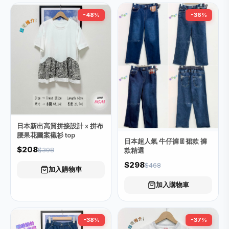
-48%
-36%
日本新出高質拼接設計 x 拼布
腰果花圖案襯衫 top
日本超人氣 牛仔褲👖裙款 褲
$208
$398
款精選
$298
$468
加入購物車
加入購物車
-38%
-37%