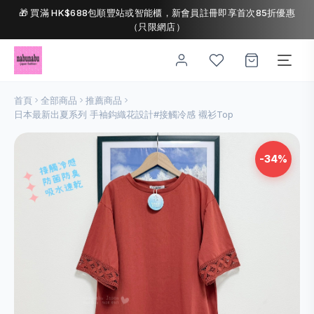
🎁 買滿 HK$688包順豐站或智能櫃，新會員註冊即享首次85折優惠
（只限網店）
首頁
全部商品
推薦商品
日本最新出夏系列 手袖鈎織花設計#接觸冷感 襯衫Top
-34%