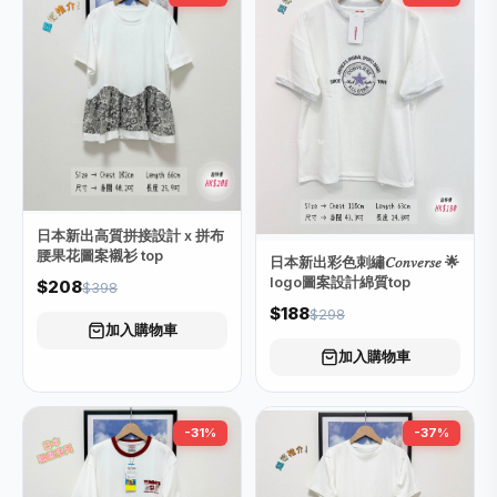
日本新出高質拼接設計 x 拼布
腰果花圖案襯衫 top
日本新出彩色刺繡𝐶𝑜𝑛𝑣𝑒𝑟𝑠𝑒 🌟
logo圖案設計綿質top
$208
$398
$188
$298
加入購物車
加入購物車
-31%
-37%