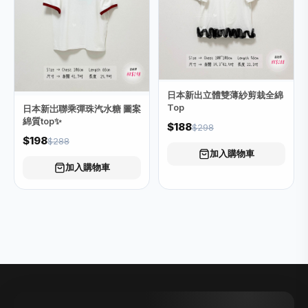
日本新出立體雙薄紗剪栽全綿
Top
日本新岀聯乘彈珠汽水糖 圖案
綿質top✨
$188
$298
$198
$288
加入購物車
加入購物車