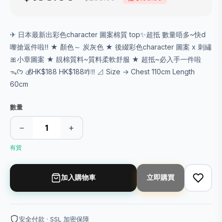
✈ 日本最新出彩色character 圖案棉質 top✨超抵 數量唔多~快d
嚟搶返件啦‼️ ★ 顏色～ 炭灰色 ★ 後綴彩色character 圖案 x 刺繡
🎀小章圖案 ★ 靚棉質料~質料柔軟舒服 ★ 超抵~必入手一件啦
ᯓᡣ𐭩 💰HK$188 HK$188咋‼️ ⊿ Size → Chest 110cm Length
60cm
數量
−
+
有貨
加入購物車
立即購買
安全付款 · SSL 加密保障