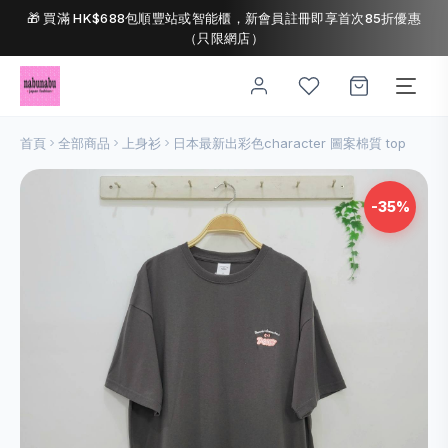
🎁 買滿 HK$688包順豐站或智能櫃，新會員註冊即享首次85折優惠
（只限網店）
首頁
全部商品
上身衫
日本最新出彩色character 圖案棉質 top
-35%