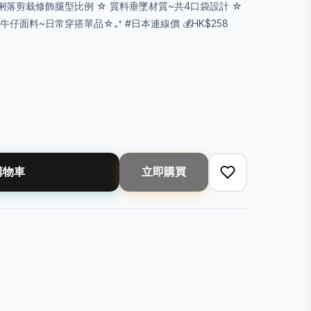
俐落剪栽修飾腿型比例 ☆ 質料垂墜材質~共4口袋設計 ☆
仔面料~日常穿搭單品☆₊⁺ #日本連線價 💰HK$258
購物車
立即購買