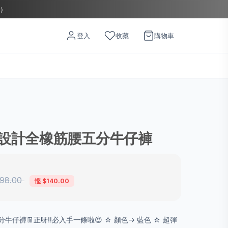
店）
登入
收藏
購物車
設計全橡筋腰五分牛仔褲
98.00
慳 $140.00
仔褲👖正呀‼️必入手一條啦😍 ☆ 顏色→ 藍色 ☆ 超彈