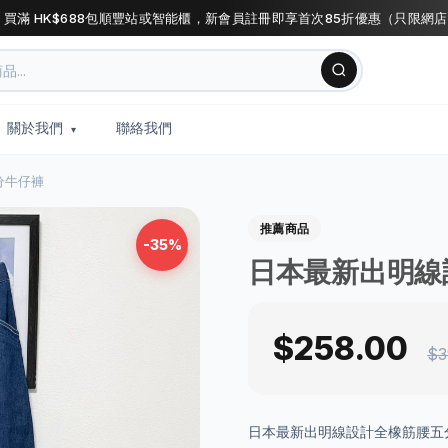
 買滿 HK$688包順豐站或智能櫃，新會員註冊即享首次85折優惠（只限網
關於我們
聯絡我們
分牛仔褲
推薦商品
-35%
日本最新出明線
$258.00
$3
日本最新出明線設計全橡筋腰五分牛