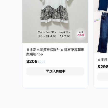
日本新出高質拼接設計 x 拼布腰果花圖
案襯衫 top
日本超
$208
$398
$29
加入購物車