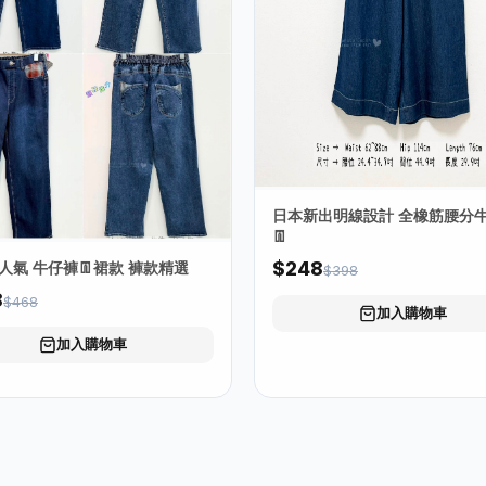
日本新出明線設計 全橡筋腰分
👖
人氣 牛仔褲👖裙款 褲款精選
$248
$398
8
$468
加入購物車
加入購物車