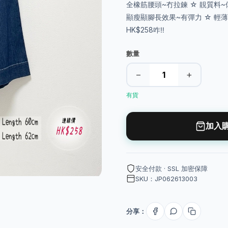
全橡筋腰頭~冇拉鍊 ☆ 靚質料~
顯瘦顯腳長效果~有彈力 ☆ 輕薄牛
HK$258咋‼️
數量
−
+
有貨
加入
安全付款 · SSL 加密保障
SKU：JP062613003
分享：