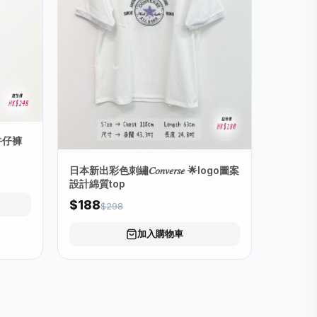
牛仔褲
日本新出彩色刺繡𝐶𝑜𝑛𝑣𝑒𝑟𝑠𝑒 🌟logo圖案
設計綿質top
$188
$298
加入購物車