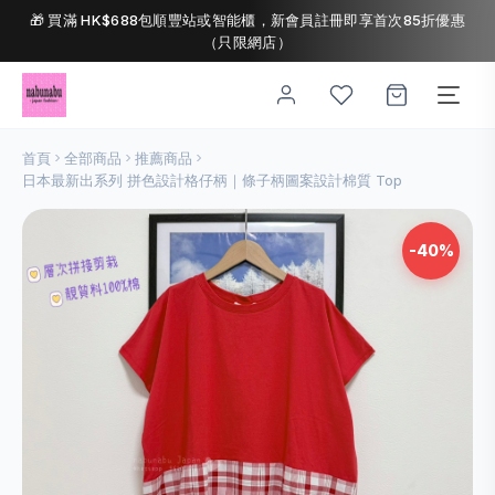
🎁 買滿 HK$688包順豐站或智能櫃，新會員註冊即享首次85折優惠
（只限網店）
首頁
全部商品
推薦商品
日本最新出系列 拼色設計格仔柄｜條子柄圖案設計棉質 Top
-40%