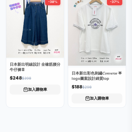
-38%
-37%
日本新出明線設計 全橡筋腰分
牛仔褲👖
日本新出彩色刺繡𝐶𝑜𝑛𝑣𝑒𝑟𝑠𝑒 🌟
$248
$398
logo圖案設計綿質top
$188
$298
加入購物車
加入購物車