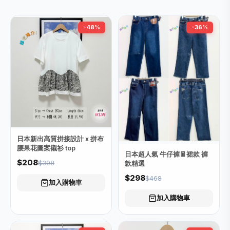
-48%
-36%
日本新出高質拼接設計 x 拼布
腰果花圖案襯衫 top
日本超人氣 牛仔褲👖裙款 褲
$208
$398
款精選
$298
$468
加入購物車
加入購物車