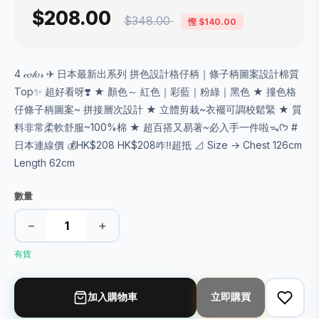
$208.00
$348.00
慳 $140.00
4 𝒸𝑜𝓁𝑜𝓇 ✈ 日本最新出系列 拼色設計格仔柄｜條子柄圖案設計棉質
Top✨ 超好看呀❣️ ★ 顏色～ 紅色｜彩藍｜粉綠｜黑色 ★ 撞色格
仔條子柄圖案~ 拼接層次設計 ★ 立體剪栽~衣襬可調校鬆緊 ★ 質
料非常柔軟舒服~100%棉 ★ 超百搭又易著~必入手一件啦ᯓᡣ𐭩 #
日本連線價 💰HK$208 HK$208咋‼️超抵 ⊿ Size → Chest 126cm
Length 62cm
數量
−
+
有貨
加入購物車
立即購買