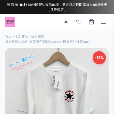
🎁 買滿 HK$688包順豐站或智能櫃，新會員註冊即享首次85折優惠
（只限網店）
首頁
全部商品
日本連線
日本最新出系列 高質彩色刺繡𝐶𝑜𝑛𝑣𝑒𝑟𝑠𝑒 圖案設計棉質top✨
-31%