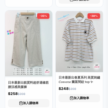
-35%
-38%
日本最新出春夏系列 高質刺繡
𝐶𝑜𝑛𝑣𝑒𝑟𝑠𝑒 圖案間紋 top ✨
日本最新出靚質料超舒適橡筋
腰涼感美腿褲
$248
$398
$258
$398
加入購物車
加入購物車