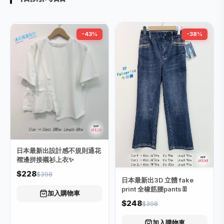
-43%
-38%
日本最新出設計感不規則通花
褶邊拼接襯衫上衣✨
$228
$398
日本最新出3D 立體 fake
print 全橡筋腰pants👖
加入購物車
$248
$398
加入購物車