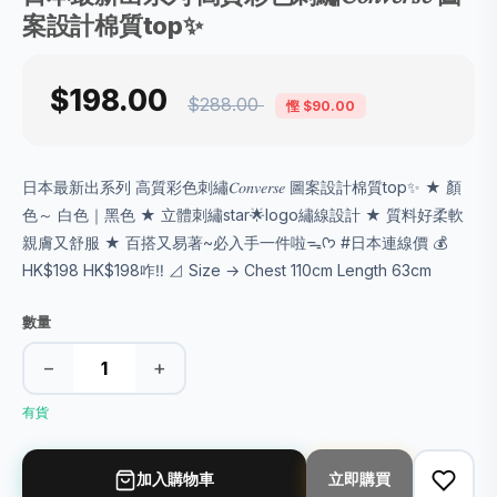
案設計棉質top✨
$198.00
$288.00
慳 $90.00
日本最新出系列 高質彩色刺繡𝐶𝑜𝑛𝑣𝑒𝑟𝑠𝑒 圖案設計棉質top✨ ★ 顏
色～ 白色｜黑色 ★ 立體刺繡star🌟logo繡線設計 ★ 質料好柔軟
親膚又舒服 ★ 百搭又易著~必入手一件啦ᯓᡣ𐭩 #日本連線價 💰
HK$198 HK$198咋‼️ ⊿ Size → Chest 110cm Length 63cm
數量
−
+
有貨
加入購物車
立即購買