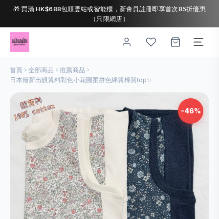
🎁 買滿 HK$688包順豐站或智能櫃，新會員註冊即享首次85折優惠
（只限網店）
首頁
全部商品
推薦商品
日本最新出靚質料彩色小花圖案拼色綿質棉質top✨
-46%