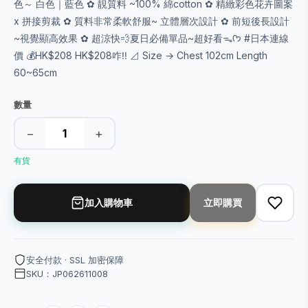
色～ 白色｜藍色 ✿ 靚質料 ~100% 綿cotton ✿ 精緻彩色花卉圖案
x 拼接剪裁 ✿ 質料非常柔軟舒服~ 立體層次設計 ✿ 前短後長設計
~視覺顯高效果 ✿ 超涼快💨夏日必備單品~超好看ᯓᡣ𐭩 #日本連線
價 💰HK$208 HK$208咋‼️ ⊿ Size → Chest 102cm Length
60~65cm
數量
−
+
有貨
加入購物車
立即購買
安全付款 · SSL 加密保障
SKU：JP062611008