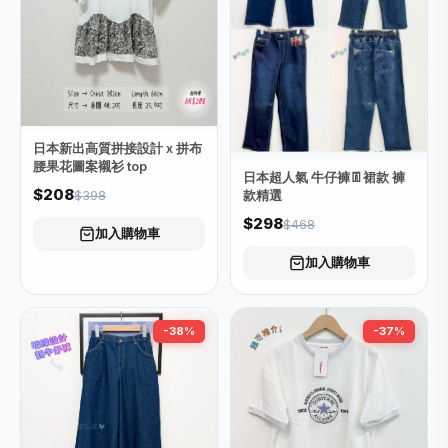
日本新出高質拼接設計 x 拼布
腰果花圖案襯衫 top
日本超人氣 牛仔褲👖裙款 褲
$208
$398
款精選
$298
$468
加入購物車
加入購物車
-38%
-37%