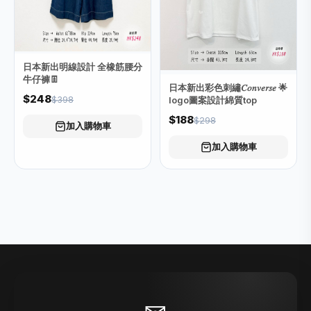
日本新出明線設計 全橡筋腰分
牛仔褲👖
日本新出彩色刺繡𝐶𝑜𝑛𝑣𝑒𝑟𝑠𝑒 🌟
$248
$398
logo圖案設計綿質top
$188
$298
加入購物車
加入購物車