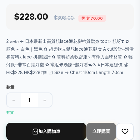
$228.00
$398.00
慳 $170.00
2 𝒸𝑜𝓁𝑜𝓇 ✈️ 日本最新出高質靚lace通花腳棉質鬆身 top✨ 靚呀❣️ ✿
顏色～ 白色｜黑色 ✿ 超柔軟立體靚lace通花腳 ✿ A cut設計~滑滑
棉質料x lace 拼接設計 ✿ 質料超柔軟舒服~ 有彈力垂墜材質 ✿ 輕
薄款~非常百搭好襯 ✿ 襯返條勁鍊~超好看ᯓᡣ𐭩 #日本連線價 💰
HK$228 HK$228咋‼️ ⊿ Size → Chest 110cm Length 70cm
數量
−
+
有貨
加入購物車
立即購買