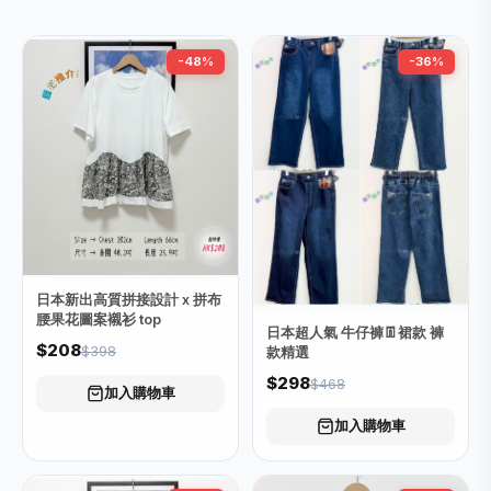
-48%
-36%
日本新出高質拼接設計 x 拼布
腰果花圖案襯衫 top
日本超人氣 牛仔褲👖裙款 褲
$208
$398
款精選
$298
$468
加入購物車
加入購物車