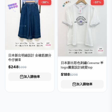
-38%
-37%
日本新出明線設計 全橡筋腰分
牛仔褲👖
日本新出彩色刺繡𝐶𝑜𝑛𝑣𝑒𝑟𝑠𝑒 🌟
$248
$398
logo圖案設計綿質top
$188
$298
加入購物車
加入購物車