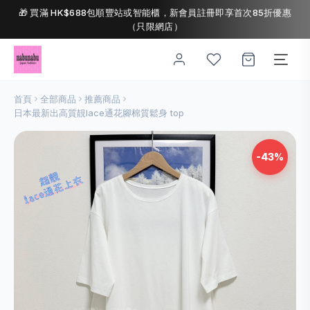
🎁 買滿 HK$688包順豐站或智能櫃，新會員註冊即享首次85折優惠
（只限網店）
首頁
全部商品
推薦商品
日本最新出高質靚lace通花腳棉質鬆身 top
-43%