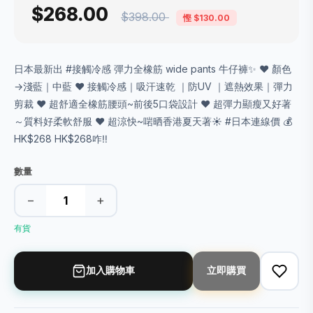
$268.00
$398.00
慳 $130.00
日本最新出 #接觸冷感 彈力全橡筋 wide pants 牛仔褲✨ ❤︎ 顏色
→淺藍｜中藍 ❤︎ 接觸冷感｜吸汗速乾 ｜防UV ｜遮熱效果｜彈力
剪裁 ❤︎ 超舒適全橡筋腰頭~前後5口袋設計 ❤︎ 超彈力顯瘦又好著
～質料好柔軟舒服 ❤︎ 超涼快~啱晒香港夏天著☀️ #日本連線價 💰
HK$268 HK$268咋‼️
數量
−
+
有貨
加入購物車
立即購買