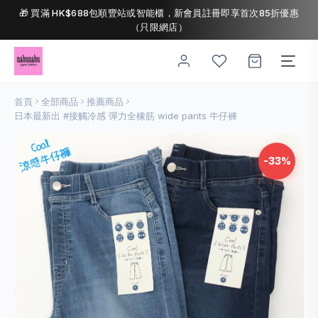
🎁 買滿 HK$688包順豐站或智能櫃，新會員註冊即享首次85折優惠
（只限網店）
首頁
全部商品
推薦商品
日本最新出 #接觸冷感 彈力全橡筋 wide pants 牛仔褲
-33%