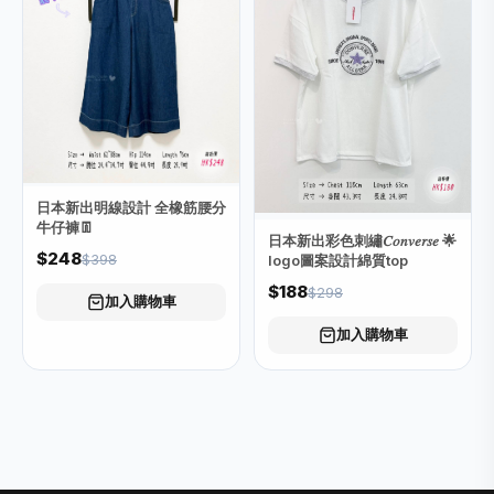
日本新出明線設計 全橡筋腰分
牛仔褲👖
日本新出彩色刺繡𝐶𝑜𝑛𝑣𝑒𝑟𝑠𝑒 🌟
$248
$398
logo圖案設計綿質top
$188
$298
加入購物車
加入購物車