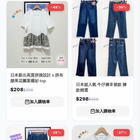
-48%
-36%
日本新出高質拼接設計 x 拼布
腰果花圖案襯衫 top
日本超人氣 牛仔褲👖裙款 褲
$208
$398
款精選
$298
$468
加入購物車
加入購物車
-38%
-37%