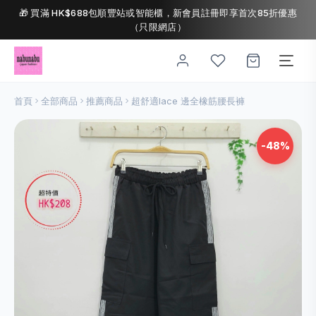
🎁 買滿 HK$688包順豐站或智能櫃，新會員註冊即享首次85折優惠
（只限網店）
首頁
全部商品
推薦商品
超舒適lace 邊全橡筋腰長褲
-48%