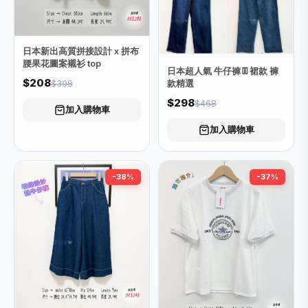
日本新出高質拼接設計 x 拼布
腰果花圖案襯衫 top
日本超人氣 牛仔褲👖裙款 褲
$208
$398
款精選
$298
$468
加入購物車
加入購物車
-38%
-37%