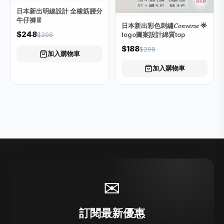
日本新出明線設計 全橡筋腰分
牛仔褲👖
日本新出彩色刺繡𝐶𝑜𝑛𝑣𝑒𝑟𝑠𝑒 🌟
$248
$398
logo圖案設計綿質top
$188
$298
加入購物車
加入購物車
✉
訂閱最新優惠