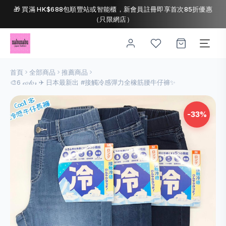
🎁 買滿 HK$688包順豐站或智能櫃，新會員註冊即享首次85折優惠
（只限網店）
首頁
全部商品
推薦商品
🎨6 𝒸𝑜𝓁𝑜𝓇 ✈ 日本最新出 #接觸冷感彈力全橡筋腰牛仔褲✨
-33%