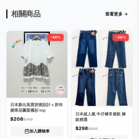
相關商品
查看更多 →
-48%
-36%
日本新出高質拼接設計 x 拼布
腰果花圖案襯衫 top
日本超人氣 牛仔褲👖裙款 褲
$208
$398
款精選
$298
$468
加入購物車