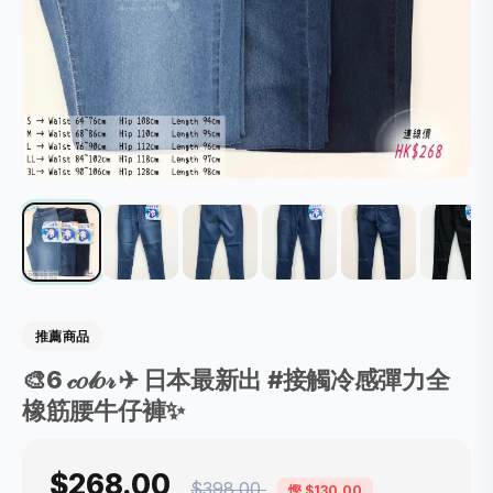
推薦商品
🎨6 𝒸𝑜𝓁𝑜𝓇 ✈ 日本最新出 #接觸冷感彈力全
橡筋腰牛仔褲✨
$268.00
$398.00
慳 $130.00