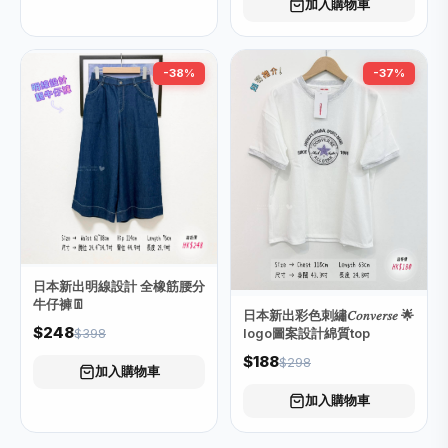
加入購物車
-38%
-37%
日本新出明線設計 全橡筋腰分
牛仔褲👖
日本新出彩色刺繡𝐶𝑜𝑛𝑣𝑒𝑟𝑠𝑒 🌟
$248
$398
logo圖案設計綿質top
$188
$298
加入購物車
加入購物車